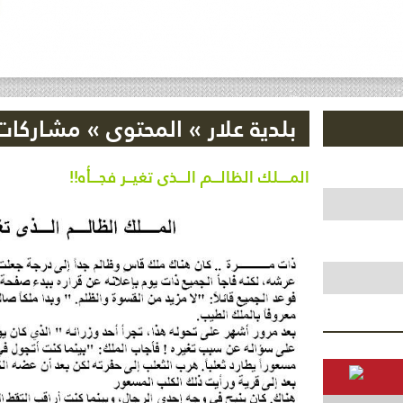
بلدية علار
»
المحتوى
»
مشاركات 
المــــلك الظالـــم الـــذى تغيــر فجـــأه!!