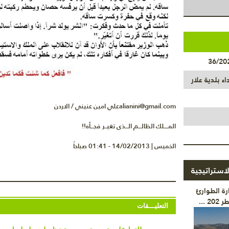
اء بلدية علار
alianini@gmail.comعلي امين عنيني / الاردن
المــــلك الظالـــم الـــذى تغيــر فجـــأه!!
الخميس | 14/02/2013 - 01:41 صباحاً
استراتيجية
رة الطوارئ
2 ...
التعليـــقات